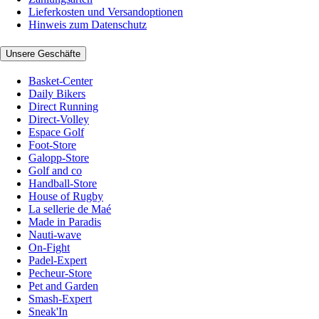
Lieferkosten und Versandoptionen
Hinweis zum Datenschutz
Unsere Geschäfte
Basket-Center
Daily Bikers
Direct Running
Direct-Volley
Espace Golf
Foot-Store
Galopp-Store
Golf and co
Handball-Store
House of Rugby
La sellerie de Maé
Made in Paradis
Nauti-wave
On-Fight
Padel-Expert
Pecheur-Store
Pet and Garden
Smash-Expert
Sneak'In