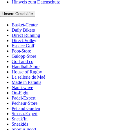
Hinweis zum Datenschutz
Unsere Geschäfte
Basket-Center
Daily Bikers
Direct Running
Direct-Volley
Espace Golf
Foot-Store
Galopp-Store
Golf and co
Handball-Store
House of Rugby
La sellerie de Maé
Made in Paradis
Nauti-wave
On-Fight
Padel-Expert
Pecheur-Store
Pet and Garden
Smash-Expert
Sneak'In
Sneakids
Sport is good