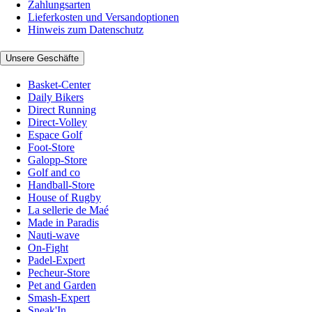
Zahlungsarten
Lieferkosten und Versandoptionen
Hinweis zum Datenschutz
Unsere Geschäfte
Basket-Center
Daily Bikers
Direct Running
Direct-Volley
Espace Golf
Foot-Store
Galopp-Store
Golf and co
Handball-Store
House of Rugby
La sellerie de Maé
Made in Paradis
Nauti-wave
On-Fight
Padel-Expert
Pecheur-Store
Pet and Garden
Smash-Expert
Sneak'In