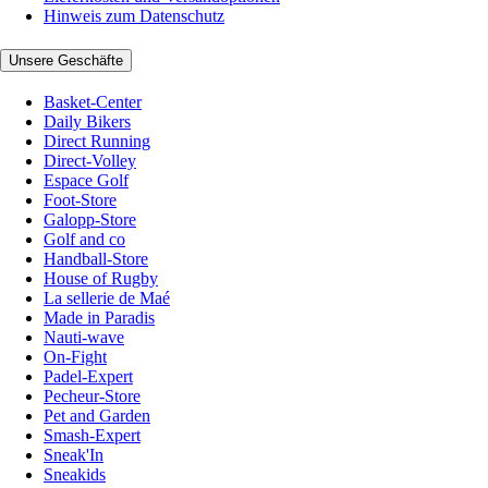
Hinweis zum Datenschutz
Unsere Geschäfte
Basket-Center
Daily Bikers
Direct Running
Direct-Volley
Espace Golf
Foot-Store
Galopp-Store
Golf and co
Handball-Store
House of Rugby
La sellerie de Maé
Made in Paradis
Nauti-wave
On-Fight
Padel-Expert
Pecheur-Store
Pet and Garden
Smash-Expert
Sneak'In
Sneakids