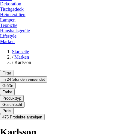
Dekoration
Tischgedeck
Heimtextilien
Lampen
Teppiche
Haushaltsgeräte
Lifestyle
Marken
Startseite
/
Marken
/
Karlsson
Filter
In 24 Stunden versendet
Größe
Farbe
Produkttyp
Geschlecht
Preis
475 Produkte anzeigen
Karlsson