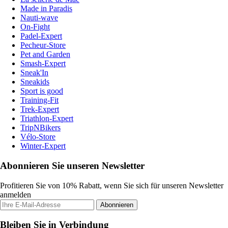
Made in Paradis
Nauti-wave
On-Fight
Padel-Expert
Pecheur-Store
Pet and Garden
Smash-Expert
Sneak'In
Sneakids
Sport is good
Training-Fit
Trek-Expert
Triathlon-Expert
TripNBikers
Vélo-Store
Winter-Expert
Abonnieren Sie unseren Newsletter
Profitieren Sie von 10% Rabatt, wenn Sie sich für unseren Newsletter
anmelden
Abonnieren
Bleiben Sie in Verbindung