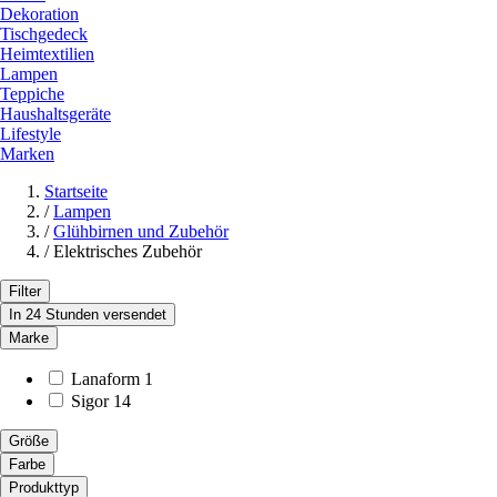
Dekoration
Tischgedeck
Heimtextilien
Lampen
Teppiche
Haushaltsgeräte
Lifestyle
Marken
Startseite
/
Lampen
/
Glühbirnen und Zubehör
/
Elektrisches Zubehör
Filter
In 24 Stunden versendet
Marke
Lanaform
1
Sigor
14
Größe
Farbe
Produkttyp