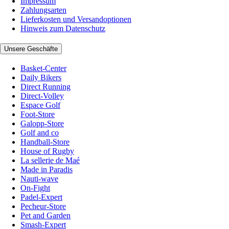
Impressum
Zahlungsarten
Lieferkosten und Versandoptionen
Hinweis zum Datenschutz
Unsere Geschäfte
Basket-Center
Daily Bikers
Direct Running
Direct-Volley
Espace Golf
Foot-Store
Galopp-Store
Golf and co
Handball-Store
House of Rugby
La sellerie de Maé
Made in Paradis
Nauti-wave
On-Fight
Padel-Expert
Pecheur-Store
Pet and Garden
Smash-Expert