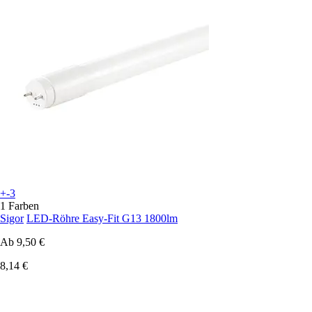
+-3
1 Farben
Sigor
LED-Röhre Easy-Fit G13 1800lm
Ab
9,50 €
8,14 €