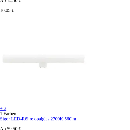
Ab
14,50 €
10,05 €
+-3
1 Farben
Sigor
LED-Röhre opalglas 2700K 560lm
Ab
59,50 €