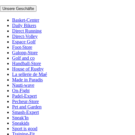
Unsere Geschäfte
Basket-Center
Daily Bikers
Direct Running
Direct-Volley
Espace Golf
Foot-Store
Galopp-Store
Golf and co
Handball-Store
House of Rugby
La sellerie de Maé
Made in Paradis
Nauti-wave
On-Fight
Padel-Expert
Pecheur-Store
Pet and Garden
Smash-Expert
Sneak'In
Sneakids
Sport is good
Training-Fit