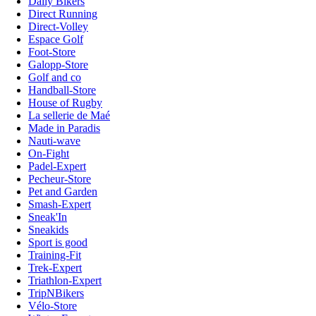
Daily Bikers
Direct Running
Direct-Volley
Espace Golf
Foot-Store
Galopp-Store
Golf and co
Handball-Store
House of Rugby
La sellerie de Maé
Made in Paradis
Nauti-wave
On-Fight
Padel-Expert
Pecheur-Store
Pet and Garden
Smash-Expert
Sneak'In
Sneakids
Sport is good
Training-Fit
Trek-Expert
Triathlon-Expert
TripNBikers
Vélo-Store