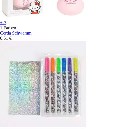
+-3
1 Farben
Cerda
Schwamm
6,51 €