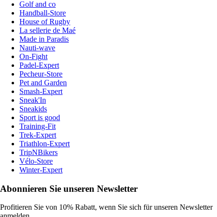
Golf and co
Handball-Store
House of Rugby
La sellerie de Maé
Made in Paradis
Nauti-wave
On-Fight
Padel-Expert
Pecheur-Store
Pet and Garden
Smash-Expert
Sneak'In
Sneakids
Sport is good
Training-Fit
Trek-Expert
Triathlon-Expert
TripNBikers
Vélo-Store
Winter-Expert
Abonnieren Sie unseren Newsletter
Profitieren Sie von 10% Rabatt, wenn Sie sich für unseren Newsletter
anmelden