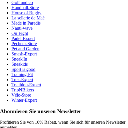
Golf and co
Handball-Store
House of Rugby
La sellerie de Maé
Made in Paradis
Nauti-wave
On-Fight
Padel-Expert
Pecheur-Store
Pet and Garden
Smash-Expert
Sneak'In
Sneakids
Sport is good
Training-Fit
Trek-Expert
Triathlon-Expert
TripNBikers
Vélo-Store
Winter-Expert
Abonnieren Sie unseren Newsletter
Profitieren Sie von 10% Rabatt, wenn Sie sich für unseren Newsletter
anmelden