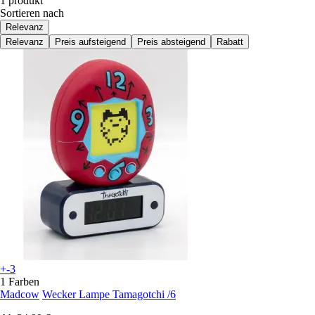
1 produkt
Sortieren nach
Relevanz
Relevanz
Preis aufsteigend
Preis absteigend
Rabatt
+-3
1 Farben
Madcow
Wecker Lampe Tamagotchi /6