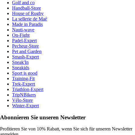
Golf and co
Handball-Store
House of Rugby
La sellerie de Maé
Made in Paradis
Nauti-wave
On-Fight
Padel-Expert
Pecheur-Store
Pet and Garden
Smash-Expert
Sneak'In
Sneakids
Sport is good
Training-Fit
Trek-Expert
Triathlon-Expert
TripNBikers
Vélo-Store
Winter-Expert
Abonnieren Sie unseren Newsletter
Profitieren Sie von 10% Rabatt, wenn Sie sich für unseren Newsletter
anmelden