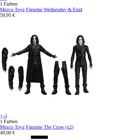
1 Farben
Mezco Toyz
Figurine Wednesday & Enid
59,95 €
+-3
1 Farben
Mezco Toyz
Figurine The Crow (x2)
49,00 €