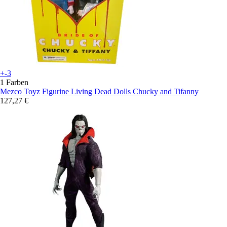
+-3
1 Farben
Mezco Toyz
Figurine Living Dead Dolls Chucky and Tifanny
127,27 €