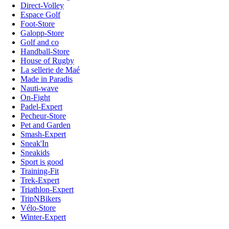
Direct-Volley
Espace Golf
Foot-Store
Galopp-Store
Golf and co
Handball-Store
House of Rugby
La sellerie de Maé
Made in Paradis
Nauti-wave
On-Fight
Padel-Expert
Pecheur-Store
Pet and Garden
Smash-Expert
Sneak'In
Sneakids
Sport is good
Training-Fit
Trek-Expert
Triathlon-Expert
TripNBikers
Vélo-Store
Winter-Expert