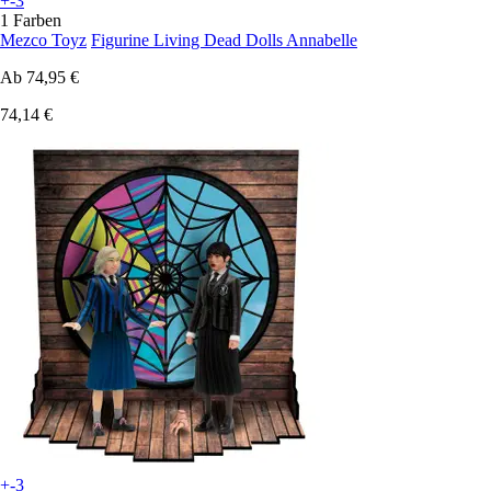
+-3
1 Farben
Mezco Toyz
Figurine Living Dead Dolls Annabelle
Ab
74,95 €
74,14 €
+-3