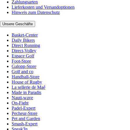
Zahlungsarten
Lieferkosten und Versandoptionen
Hinweis zum Datenschutz
Unsere Geschäfte
Basket-Center
Daily Bikers
Direct Running
Direct-Volley
Espace Golf
Foot-Store
Galopp-Store
Golf and co
Handball-Store
House of Rugby
La sellerie de Maé
Made in Paradis
Nauti-wave
On-Fight
Padel-Expert
Pecheur-Store
Pet and Garden
Smash-Expert
Sneak'In