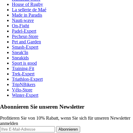
House of Rugby
La sellerie de Maé
Made in Paradis
Nauti-wave
On-Fight
Padel-Expert
Pecheur-Store
Pet and Garden
Smash-Expert
Sneak'In
Sneakids
Sport is good
Training-Fit
Trek-Expert
Triathlon-Expert
TripNBikers
Vélo-Store
Winter-Expert
Abonnieren Sie unseren Newsletter
Profitieren Sie von 10% Rabatt, wenn Sie sich für unseren Newsletter
anmelden
Abonnieren