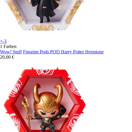
+-3
1 Farben
Wow! Stuff
Figurine Pods POD Harry Potter Hermione
20,00 €