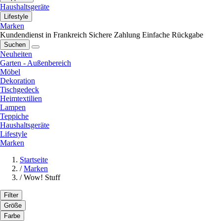
Haushaltsgeräte
Lifestyle
Marken
Kundendienst in Frankreich
Sichere Zahlung
Einfache Rückgabe
Suchen
Neuheiten
Garten - Außenbereich
Möbel
Dekoration
Tischgedeck
Heimtextilien
Lampen
Teppiche
Haushaltsgeräte
Lifestyle
Marken
Startseite
/
Marken
/
Wow! Stuff
Filter
Größe
Farbe