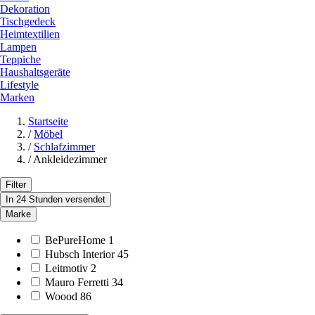
Dekoration
Tischgedeck
Heimtextilien
Lampen
Teppiche
Haushaltsgeräte
Lifestyle
Marken
Startseite
/
Möbel
/
Schlafzimmer
/
Ankleidezimmer
Filter
In 24 Stunden versendet
Marke
BePureHome
1
Hubsch Interior
45
Leitmotiv
2
Mauro Ferretti
34
Woood
86