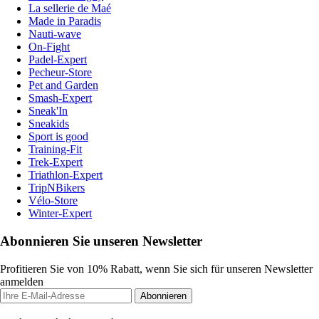
La sellerie de Maé
Made in Paradis
Nauti-wave
On-Fight
Padel-Expert
Pecheur-Store
Pet and Garden
Smash-Expert
Sneak'In
Sneakids
Sport is good
Training-Fit
Trek-Expert
Triathlon-Expert
TripNBikers
Vélo-Store
Winter-Expert
Abonnieren Sie unseren Newsletter
Profitieren Sie von 10% Rabatt, wenn Sie sich für unseren Newsletter
anmelden
Abonnieren