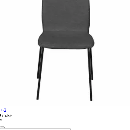
+-2
Größe
*