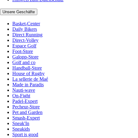
Unsere Geschäfte
Basket-Center
Daily Bikers
Direct Running
Direct-Volley
Espace Golf
Foot-Store
Galopp-Store
Golf and co
Handball-Store
House of Rugby
La sellerie de Maé
Made in Paradis
Nauti-wave
On-Fight
Padel-Expert
Pecheur-Store
Pet and Garden
Smash-Expert
Sneak'In
Sneakids
Sport is good