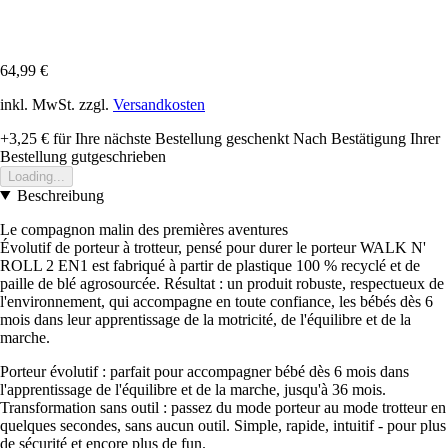
64,99 €
inkl. MwSt. zzgl.
Versandkosten
+3,25 €
für Ihre nächste Bestellung geschenkt
Nach Bestätigung Ihrer
Bestellung gutgeschrieben
Loading...
Beschreibung
Le compagnon malin des premières aventures
Évolutif de porteur à trotteur, pensé pour durer le porteur WALK N'
ROLL 2 EN1 est fabriqué à partir de plastique 100 % recyclé et de
paille de blé agrosourcée. Résultat : un produit robuste, respectueux de
l'environnement, qui accompagne en toute confiance, les bébés dès 6
mois dans leur apprentissage de la motricité, de l'équilibre et de la
marche.
Porteur évolutif : parfait pour accompagner bébé dès 6 mois dans
l'apprentissage de l'équilibre et de la marche, jusqu'à 36 mois.
Transformation sans outil : passez du mode porteur au mode trotteur en
quelques secondes, sans aucun outil. Simple, rapide, intuitif - pour plus
de sécurité et encore plus de fun.