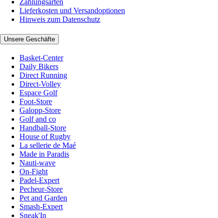
Zahlungsarten
Lieferkosten und Versandoptionen
Hinweis zum Datenschutz
Unsere Geschäfte
Basket-Center
Daily Bikers
Direct Running
Direct-Volley
Espace Golf
Foot-Store
Galopp-Store
Golf and co
Handball-Store
House of Rugby
La sellerie de Maé
Made in Paradis
Nauti-wave
On-Fight
Padel-Expert
Pecheur-Store
Pet and Garden
Smash-Expert
Sneak'In