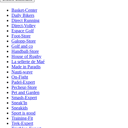
Basket-Center
Daily Bikers
Direct Running
Direct-Volley
Espace Golf
Foot-Store
Galopp-Store
Golf and co
Handball-Store
House of Rugby
La sellerie de Maé
Made in Paradis
Nauti-wave
On-Fight
Padel-Expert
Pecheur-Store
Pet and Garden
Smash-Expert
Sneak'In
Sneakids
Sport is good
Training-Fit
Trek-Expert