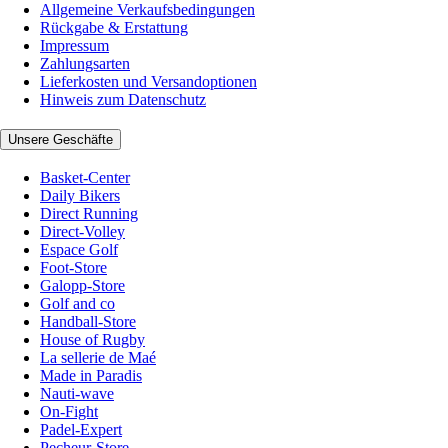
Allgemeine Verkaufsbedingungen
Rückgabe & Erstattung
Impressum
Zahlungsarten
Lieferkosten und Versandoptionen
Hinweis zum Datenschutz
Unsere Geschäfte
Basket-Center
Daily Bikers
Direct Running
Direct-Volley
Espace Golf
Foot-Store
Galopp-Store
Golf and co
Handball-Store
House of Rugby
La sellerie de Maé
Made in Paradis
Nauti-wave
On-Fight
Padel-Expert
Pecheur-Store