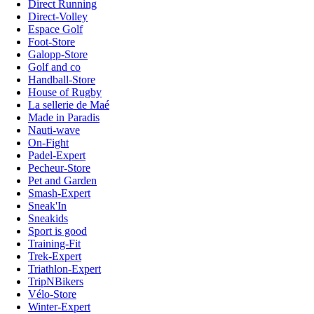
Direct Running
Direct-Volley
Espace Golf
Foot-Store
Galopp-Store
Golf and co
Handball-Store
House of Rugby
La sellerie de Maé
Made in Paradis
Nauti-wave
On-Fight
Padel-Expert
Pecheur-Store
Pet and Garden
Smash-Expert
Sneak'In
Sneakids
Sport is good
Training-Fit
Trek-Expert
Triathlon-Expert
TripNBikers
Vélo-Store
Winter-Expert