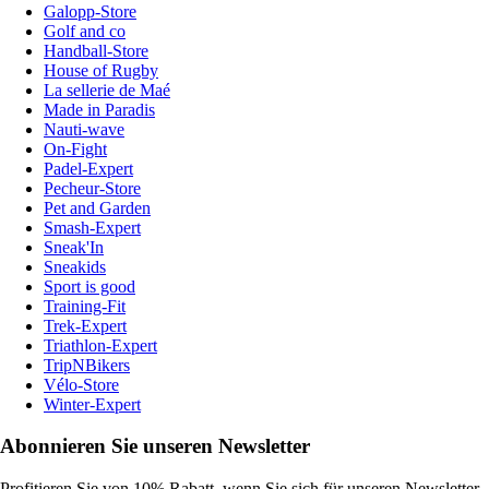
Galopp-Store
Golf and co
Handball-Store
House of Rugby
La sellerie de Maé
Made in Paradis
Nauti-wave
On-Fight
Padel-Expert
Pecheur-Store
Pet and Garden
Smash-Expert
Sneak'In
Sneakids
Sport is good
Training-Fit
Trek-Expert
Triathlon-Expert
TripNBikers
Vélo-Store
Winter-Expert
Abonnieren Sie unseren Newsletter
Profitieren Sie von 10% Rabatt, wenn Sie sich für unseren Newsletter