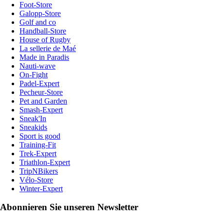
Foot-Store
Galopp-Store
Golf and co
Handball-Store
House of Rugby
La sellerie de Maé
Made in Paradis
Nauti-wave
On-Fight
Padel-Expert
Pecheur-Store
Pet and Garden
Smash-Expert
Sneak'In
Sneakids
Sport is good
Training-Fit
Trek-Expert
Triathlon-Expert
TripNBikers
Vélo-Store
Winter-Expert
Abonnieren Sie unseren Newsletter