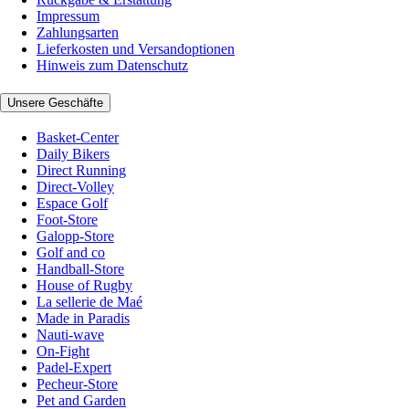
Impressum
Zahlungsarten
Lieferkosten und Versandoptionen
Hinweis zum Datenschutz
Unsere Geschäfte
Basket-Center
Daily Bikers
Direct Running
Direct-Volley
Espace Golf
Foot-Store
Galopp-Store
Golf and co
Handball-Store
House of Rugby
La sellerie de Maé
Made in Paradis
Nauti-wave
On-Fight
Padel-Expert
Pecheur-Store
Pet and Garden