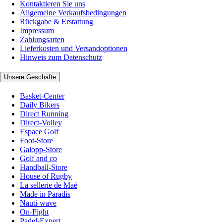
Kontaktieren Sie uns
Allgemeine Verkaufsbedingungen
Rückgabe & Erstattung
Impressum
Zahlungsarten
Lieferkosten und Versandoptionen
Hinweis zum Datenschutz
Unsere Geschäfte
Basket-Center
Daily Bikers
Direct Running
Direct-Volley
Espace Golf
Foot-Store
Galopp-Store
Golf and co
Handball-Store
House of Rugby
La sellerie de Maé
Made in Paradis
Nauti-wave
On-Fight
Padel-Expert