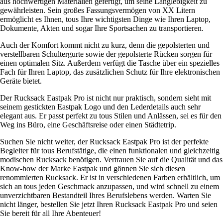
aus hochwertigen Materialien gefertigt, um seine Langlebigkeit zu
gewährleisten. Sein großes Fassungsvermögen von XX Litern
ermöglicht es Ihnen, tous Ihre wichtigsten Dinge wie Ihren Laptop,
Dokumente, Akten und sogar Ihre Sportsachen zu transportieren.
Auch der Komfort kommt nicht zu kurz, denn die gepolsterten und
verstellbaren Schultergurte sowie der gepolsterte Rücken sorgen für
einen optimalen Sitz. Außerdem verfügt die Tasche über ein spezielles
Fach für Ihren Laptop, das zusätzlichen Schutz für Ihre elektronischen
Geräte bietet.
Der Rucksack Eastpak Pro ist nicht nur praktisch, sondern sieht mit
seinem gestickten Eastpak Logo und den Lederdetails auch sehr
elegant aus. Er passt perfekt zu tous Stilen und Anlässen, sei es für den
Weg ins Büro, eine Geschäftsreise oder einen Städtetrip.
Suchen Sie nicht weiter, der Rucksack Eastpak Pro ist der perfekte
Begleiter für tous Berufstätige, die einen funktionalen und gleichzeitig
modischen Rucksack benötigen. Vertrauen Sie auf die Qualität und das
Know-how der Marke Eastpak und gönnen Sie sich diesen
renommierten Rucksack. Er ist in verschiedenen Farben erhältlich, um
sich an tous jeden Geschmack anzupassen, und wird schnell zu einem
unverzichtbaren Bestandteil Ihres Berufslebens werden. Warten Sie
nicht länger, bestellen Sie jetzt Ihren Rucksack Eastpak Pro und seien
Sie bereit für all Ihre Abenteuer!