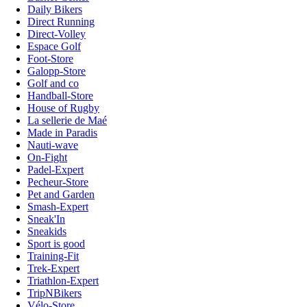
Daily Bikers
Direct Running
Direct-Volley
Espace Golf
Foot-Store
Galopp-Store
Golf and co
Handball-Store
House of Rugby
La sellerie de Maé
Made in Paradis
Nauti-wave
On-Fight
Padel-Expert
Pecheur-Store
Pet and Garden
Smash-Expert
Sneak'In
Sneakids
Sport is good
Training-Fit
Trek-Expert
Triathlon-Expert
TripNBikers
Vélo-Store