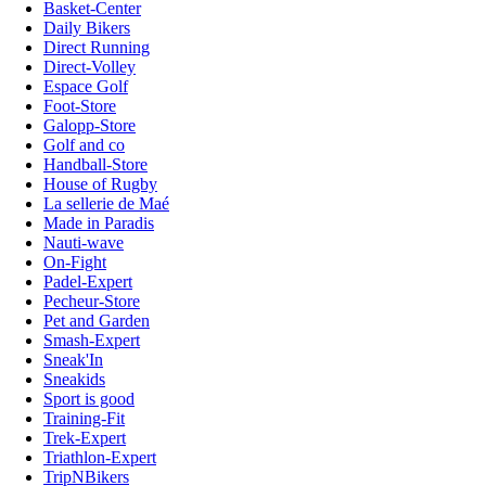
Basket-Center
Daily Bikers
Direct Running
Direct-Volley
Espace Golf
Foot-Store
Galopp-Store
Golf and co
Handball-Store
House of Rugby
La sellerie de Maé
Made in Paradis
Nauti-wave
On-Fight
Padel-Expert
Pecheur-Store
Pet and Garden
Smash-Expert
Sneak'In
Sneakids
Sport is good
Training-Fit
Trek-Expert
Triathlon-Expert
TripNBikers