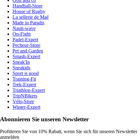
Golf and co
Handball-Store
House of Rugby
La sellerie de Maé
Made in Paradis
Nauti-wave
On-Fight
Padel-Expert
Pecheur-Store
Pet and Garden
Smash-Expert
Sneak'In
Sneakids
Sport is good
Training-Fit
Trek-Expert
Triathlon-Expert
TripNBikers
Vélo-Store
Winter-Expert
Abonnieren Sie unseren Newsletter
Profitieren Sie von 10% Rabatt, wenn Sie sich für unseren Newsletter
anmelden