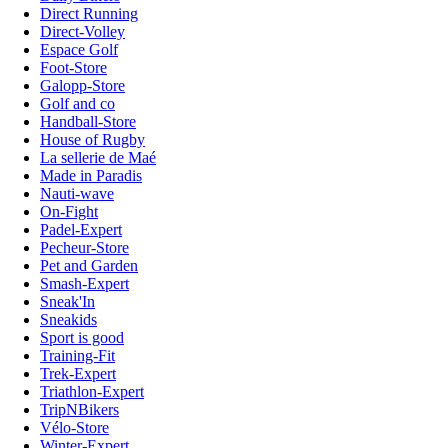
Direct Running
Direct-Volley
Espace Golf
Foot-Store
Galopp-Store
Golf and co
Handball-Store
House of Rugby
La sellerie de Maé
Made in Paradis
Nauti-wave
On-Fight
Padel-Expert
Pecheur-Store
Pet and Garden
Smash-Expert
Sneak'In
Sneakids
Sport is good
Training-Fit
Trek-Expert
Triathlon-Expert
TripNBikers
Vélo-Store
Winter-Expert