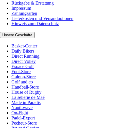
Rückgabe & Erstattung
Impressum
Zahlungsarten
Lieferkosten und Versandoptionen
Hinweis zum Datenschutz
Unsere Geschäfte
Basket-Center
Daily Bikers
Direct Running
Direct-Volley
Espace Golf
Foot-Store
Galopp-Store
Golf and co
Handball-Store
House of Rugby
La sellerie de Maé
Made in Paradis
Nauti-wave
On-Fight
Padel-Expert
Pecheur-Store