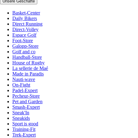
Unsere Geschäfte
Basket-Center
Daily Bikers
Direct Running
Direct-Volley
Espace Golf
Foot-Store
Galopp-Store
Golf and co
Handball-Store
House of Rugby
La sellerie de Maé
Made in Paradis
Nauti-wave
On-Fight
Padel-Expert
Pecheur-Store
Pet and Garden
Smash-Expert
Sneak'In
Sneakids
Sport is good
Training-Fit
Trek-Expert