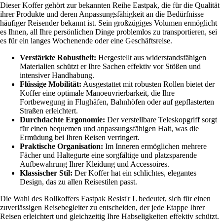
Dieser Koffer gehört zur bekannten Reihe Eastpak, die für die Qualität
ihrer Produkte und deren Anpassungsfähigkeit an die Bedürfnisse
häufiger Reisender bekannt ist. Sein großzügiges Volumen ermöglicht
es Ihnen, all Ihre persönlichen Dinge problemlos zu transportieren, sei
es für ein langes Wochenende oder eine Geschäftsreise.
Verstärkte Robustheit:
Hergestellt aus widerstandsfähigen
Materialien schützt er Ihre Sachen effektiv vor Stößen und
intensiver Handhabung.
Flüssige Mobilität:
Ausgestattet mit robusten Rollen bietet der
Koffer eine optimale Manoeuvrierbarkeit, die Ihre
Fortbewegung in Flughäfen, Bahnhöfen oder auf gepflasterten
Straßen erleichtert.
Durchdachte Ergonomie:
Der verstellbare Teleskopgriff sorgt
für einen bequemen und anpassungsfähigen Halt, was die
Ermüdung bei Ihren Reisen verringert.
Praktische Organisation:
Im Inneren ermöglichen mehrere
Fächer und Haltegurte eine sorgfältige und platzsparende
Aufbewahrung Ihrer Kleidung und Accessoires.
Klassischer Stil:
Der Koffer hat ein schlichtes, elegantes
Design, das zu allen Reisestilen passt.
Die Wahl des Rollkoffers Eastpak Resist'r L bedeutet, sich für einen
zuverlässigen Reisebegleiter zu entscheiden, der jede Etappe Ihrer
Reisen erleichtert und gleichzeitig Ihre Habseligkeiten effektiv schützt.