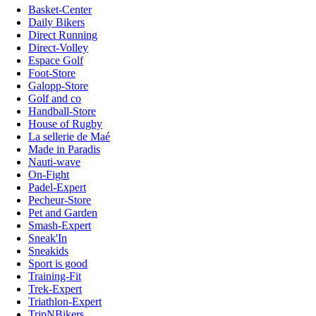
Basket-Center
Daily Bikers
Direct Running
Direct-Volley
Espace Golf
Foot-Store
Galopp-Store
Golf and co
Handball-Store
House of Rugby
La sellerie de Maé
Made in Paradis
Nauti-wave
On-Fight
Padel-Expert
Pecheur-Store
Pet and Garden
Smash-Expert
Sneak'In
Sneakids
Sport is good
Training-Fit
Trek-Expert
Triathlon-Expert
TripNBikers