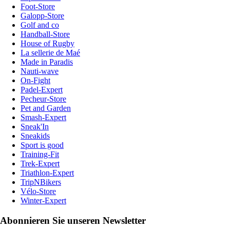
Foot-Store
Galopp-Store
Golf and co
Handball-Store
House of Rugby
La sellerie de Maé
Made in Paradis
Nauti-wave
On-Fight
Padel-Expert
Pecheur-Store
Pet and Garden
Smash-Expert
Sneak'In
Sneakids
Sport is good
Training-Fit
Trek-Expert
Triathlon-Expert
TripNBikers
Vélo-Store
Winter-Expert
Abonnieren Sie unseren Newsletter