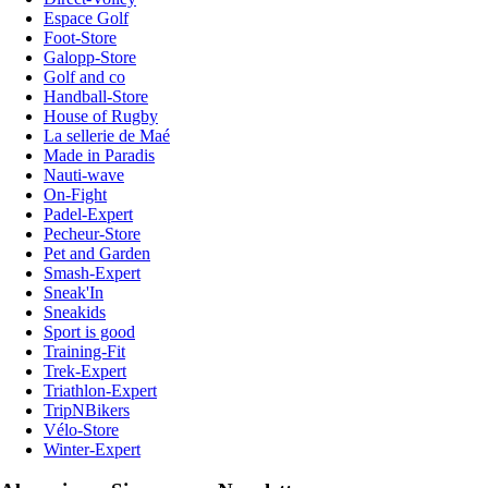
Espace Golf
Foot-Store
Galopp-Store
Golf and co
Handball-Store
House of Rugby
La sellerie de Maé
Made in Paradis
Nauti-wave
On-Fight
Padel-Expert
Pecheur-Store
Pet and Garden
Smash-Expert
Sneak'In
Sneakids
Sport is good
Training-Fit
Trek-Expert
Triathlon-Expert
TripNBikers
Vélo-Store
Winter-Expert