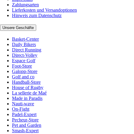
Zahlungsarten
Lieferkosten und Versandoptionen
Hinweis zum Datenschutz
Unsere Geschäfte
Basket-Center
Daily Bikers
Direct Running
Direct-Volley
Espace Golf
Foot-Store
Galopp-Store
Golf and co
Handball-Store
House of Rugby
La sellerie de Maé
Made in Paradis
Nauti-wave
On-Fight
Padel-Expert
Pecheur-Store
Pet and Garden
Smash-Expert