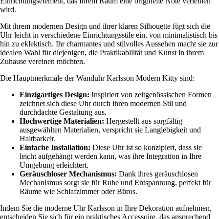
Einrichtungselement, das Ihrem Raum eine originelle Note verleihen
wird.
Mit ihrem modernen Design und ihrer klaren Silhouette fügt sich die
Uhr leicht in verschiedene Einrichtungsstile ein, von minimalistisch bis
hin zu eklektisch. Ihr charmantes und stilvolles Aussehen macht sie zur
idealen Wahl für diejenigen, die Praktikabilität und Kunst in ihrem
Zuhause vereinen möchten.
Die Hauptmerkmale der Wanduhr Karlsson Modern Kitty sind:
Einzigartiges Design:
Inspiriert von zeitgenössischen Formen
zeichnet sich diese Uhr durch ihren modernen Stil und
durchdachte Gestaltung aus.
Hochwertige Materialien:
Hergestellt aus sorgfältig
ausgewählten Materialien, verspricht sie Langlebigkeit und
Haltbarkeit.
Einfache Installation:
Diese Uhr ist so konzipiert, dass sie
leicht aufgehängt werden kann, was ihre Integration in Ihre
Umgebung erleichtert.
Geräuschloser Mechanismus:
Dank ihres geräuschlosen
Mechanismus sorgt sie für Ruhe und Entspannung, perfekt für
Räume wie Schlafzimmer oder Büros.
Indem Sie die moderne Uhr Karlsson in Ihre Dekoration aufnehmen,
entscheiden Sie sich für ein praktisches Accessoire, das ansprechend