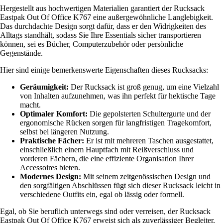
Hergestellt aus hochwertigen Materialien garantiert der Rucksack
Eastpak Out Of Office K767 eine außergewöhnliche Langlebigkeit.
Das durchdachte Design sorgt dafür, dass er den Widrigkeiten des
Alltags standhält, sodass Sie Ihre Essentials sicher transportieren
können, sei es Bücher, Computerzubehör oder persönliche
Gegenstände.
Hier sind einige bemerkenswerte Eigenschaften dieses Rucksacks:
Geräumigkeit:
Der Rucksack ist groß genug, um eine Vielzahl
von Inhalten aufzunehmen, was ihn perfekt für hektische Tage
macht.
Optimaler Komfort:
Die gepolsterten Schultergurte und der
ergonomische Rücken sorgen für langfristigen Tragekomfort,
selbst bei längeren Nutzung.
Praktische Fächer:
Er ist mit mehreren Taschen ausgestattet,
einschließlich einem Hauptfach mit Reißverschluss und
vorderen Fächern, die eine effiziente Organisation Ihrer
Accessoires bieten.
Modernes Design:
Mit seinem zeitgenössischen Design und
den sorgfältigen Abschlüssen fügt sich dieser Rucksack leicht in
verschiedene Outfits ein, egal ob lässig oder formell.
Egal, ob Sie beruflich unterwegs sind oder verreisen, der Rucksack
Eastpak Out Of Office K767 erweist sich als zuverlässiger Begleiter,