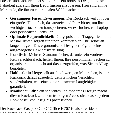
Dieser Rucksack zeichnet sich durch sein robustes Design und seine
Fähigkeit aus, sich Ihren Bedürfnissen anzupassen. Hier sind einige
Merkmale, die ihn zu einer idealen Wahl machen:
Geräumiges Fassungsvermögen:
Der Rucksack verfügt über
ein großes Hauptfach, das ausreichend Platz bietet, um Ihre
wichtigen Sachen zu transportieren, sei es Bücher, ein Laptop
oder persönliche Utensilien.
Optimale Bequemlichkeit:
Die gepolsterten Tragegurte und der
Mesh-Rücken sorgen für einen komfortablen Sitz, selbst an
langen Tagen. Das ergonomische Design ermöglicht eine
ausgewogene Gewichtsverteilung.
Praktisch:
Mehrere Stauraumfächer, darunter ein vorderes
Reißverschlussfach, helfen Ihnen, Ihre persönlichen Sachen zu
organisieren und leicht auf das zuzugreifen, was Sie im Alltag
benötigen.
Haltbarkeit:
Hergestellt aus hochwertigen Materialien, ist der
Rucksack darauf ausgelegt, dem täglichen Verschleiß
standzuhalten, was eine bemerkenswerte Langlebigkeit
garantiert.
Modischer Stil:
Sein schlichtes und modernes Design macht
diesen Rucksack zu einem trendigen Accessoire, das zu jedem
Look passt, von lässig bis professionell.
Der Rucksack Eastpak Out Of Office K767 ist also der ideale