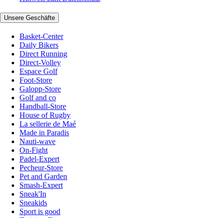
Unsere Geschäfte
Basket-Center
Daily Bikers
Direct Running
Direct-Volley
Espace Golf
Foot-Store
Galopp-Store
Golf and co
Handball-Store
House of Rugby
La sellerie de Maé
Made in Paradis
Nauti-wave
On-Fight
Padel-Expert
Pecheur-Store
Pet and Garden
Smash-Expert
Sneak'In
Sneakids
Sport is good