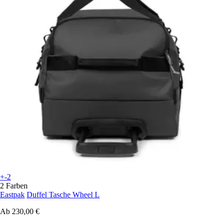
+-2
2 Farben
Eastpak
Duffel Tasche Wheel L
Ab
230,00 €