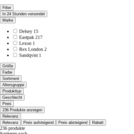
Filter
In 24 Stunden versendet
Marke
Delsey
15
Eastpak
217
Lexon
1
Rex London
2
Sandqvist
1
Größe
Farbe
Sortiment
Altersgruppe
Produkttyp
Geschlecht
Preis
236 Produkte anzeigen
Relevanz
Relevanz
Preis aufsteigend
Preis absteigend
Rabatt
236 produkte
Sortieren nach