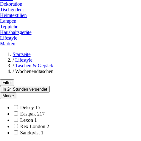
Dekoration
Tischgedeck
Heimtextilien
Lampen
Teppiche
Haushaltsgeräte
Lifestyle
Marken
Startseite
/
Lifestyle
/
Taschen & Gepäck
/
Wochenendtaschen
Filter
In 24 Stunden versendet
Marke
Delsey
15
Eastpak
217
Lexon
1
Rex London
2
Sandqvist
1