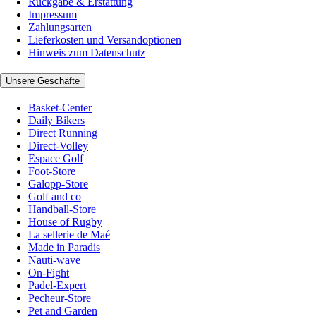
Rückgabe & Erstattung
Impressum
Zahlungsarten
Lieferkosten und Versandoptionen
Hinweis zum Datenschutz
Unsere Geschäfte
Basket-Center
Daily Bikers
Direct Running
Direct-Volley
Espace Golf
Foot-Store
Galopp-Store
Golf and co
Handball-Store
House of Rugby
La sellerie de Maé
Made in Paradis
Nauti-wave
On-Fight
Padel-Expert
Pecheur-Store
Pet and Garden