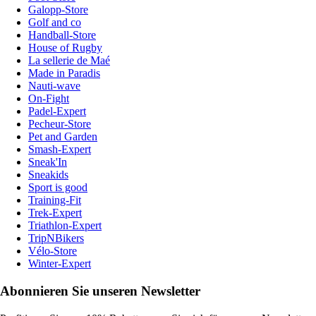
Galopp-Store
Golf and co
Handball-Store
House of Rugby
La sellerie de Maé
Made in Paradis
Nauti-wave
On-Fight
Padel-Expert
Pecheur-Store
Pet and Garden
Smash-Expert
Sneak'In
Sneakids
Sport is good
Training-Fit
Trek-Expert
Triathlon-Expert
TripNBikers
Vélo-Store
Winter-Expert
Abonnieren Sie unseren Newsletter