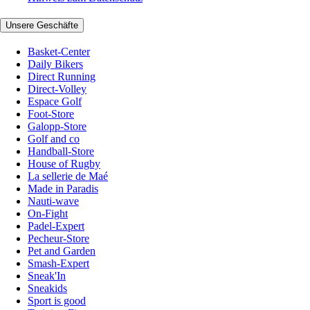
Unsere Geschäfte
Basket-Center
Daily Bikers
Direct Running
Direct-Volley
Espace Golf
Foot-Store
Galopp-Store
Golf and co
Handball-Store
House of Rugby
La sellerie de Maé
Made in Paradis
Nauti-wave
On-Fight
Padel-Expert
Pecheur-Store
Pet and Garden
Smash-Expert
Sneak'In
Sneakids
Sport is good