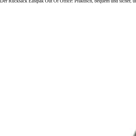
Der Rucksack Eastpak Out Of Office: Praktisch, bequem und sicher, um