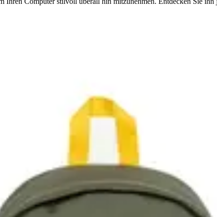
 Ihren Computer stilvoll überall hin mitzunehmen. Entdecken Sie ihn j